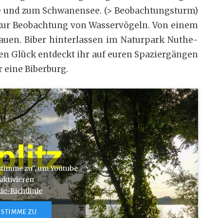
ke und zum Schwanensee. (> Beobachtungsturm)
p zur Beobachtung von Wasservögeln. Von einem
auen. Biber hinterlassen im Naturpark Nuthe-
hen Glück entdeckt ihr auf euren Spaziergängen
 eine Biberburg.
 stimme zu", um Youtube
 aktivieren
ie-Richtlinie
 STIMME ZU