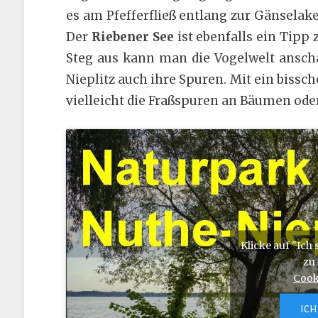
es am Pfefferfließ entlang zur Gänsela
Der
Riebener See
ist ebenfalls ein Tip
Steg aus kann man die Vogelwelt ansch
Nieplitz auch ihre Spuren. Mit ein bissc
vielleicht die Fraßspuren an Bäumen oder
Klicke auf "Ich
zu
Cook
ICH