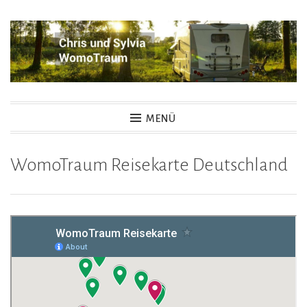
Zum
Inhalt
springen
Womotraum – Chris und
MENÜ
Sylvia
WomoTraum Reisekarte Deutschland