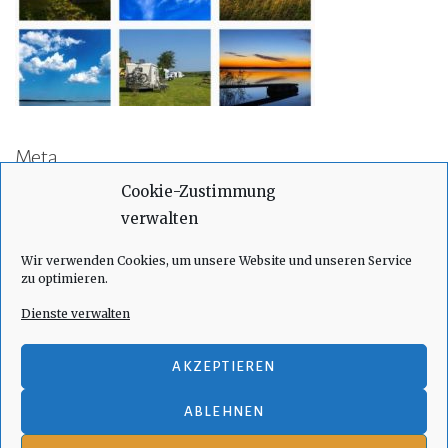
Meta
Cookie-Zustimmung
Anmelden
verwalten
Eintrags-Feed
Wir verwenden Cookies, um unsere Website und unseren Service
Kommentar-Feed
zu optimieren.
WordPress.org
Dienste verwalten
AKZEPTIEREN
ABLEHNEN