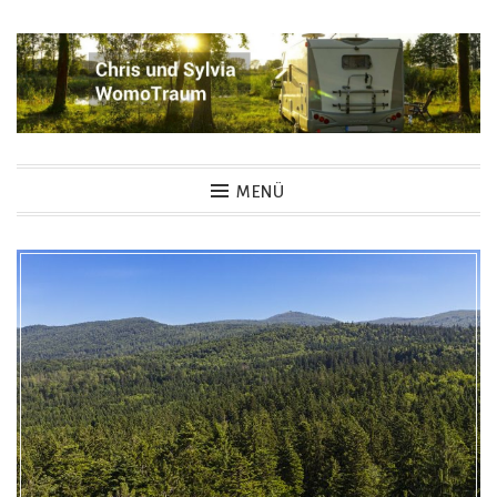
Zum
Inhalt
springen
Womotraum – Chris und
MENÜ
Sylvia