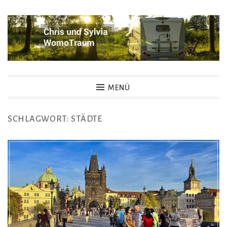
Zum
Inhalt
springen
Womotraum – Chris und
MENÜ
Sylvia
SCHLAGWORT:
STÄDTE