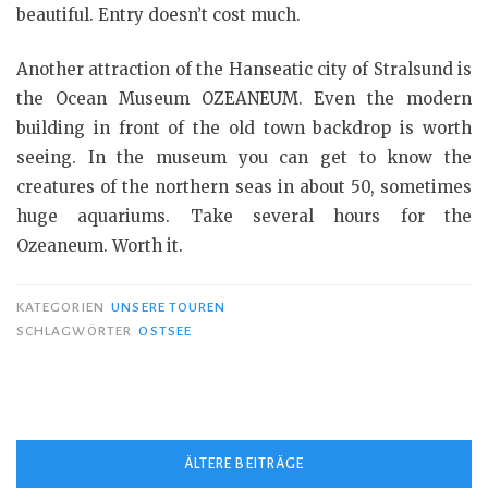
beautiful. Entry doesn’t cost much.
Another attraction of the Hanseatic city of Stralsund is
the Ocean Museum OZEANEUM. Even the modern
building in front of the old town backdrop is worth
seeing. In the museum you can get to know the
creatures of the northern seas in about 50, sometimes
huge aquariums. Take several hours for the
Ozeaneum. Worth it.
KATEGORIEN
UNSERE TOUREN
SCHLAGWÖRTER
OSTSEE
Beitragsnavigation
ÄLTERE BEITRÄGE