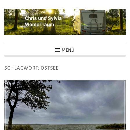
Zum
Inhalt
springen
Womotraum – Chris und
MENÜ
Sylvia
SCHLAGWORT:
OSTSEE