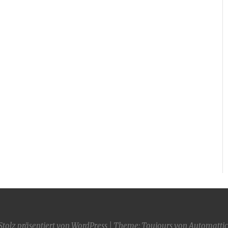
Stolz präsentiert von WordPress
|
Theme: Toujours von
Automattic